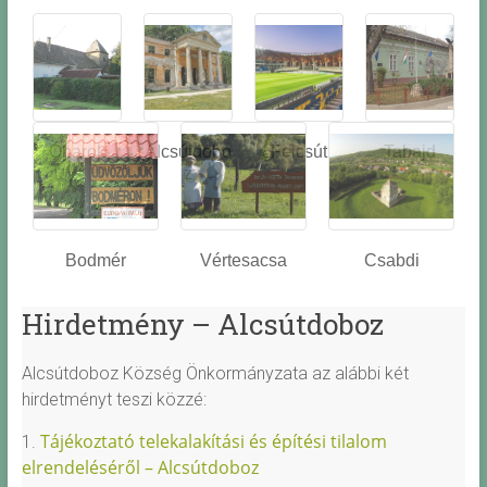
Óbarok
Alcsútdobo
Felcsút
Tabajd
z
Bodmér
Vértesacsa
Csabdi
Hirdetmény – Alcsútdoboz
Alcsútdoboz Község Önkormányzata az alábbi két
hirdetményt teszi közzé:
Tájékoztató telekalakítási és építési tilalom
1.
elrendeléséről – Alcsútdoboz