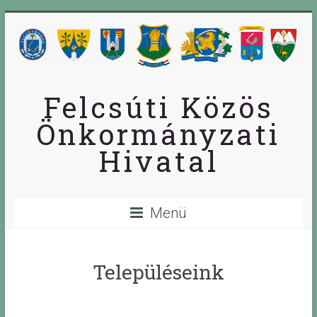
Skip
to
content
Felcsúti Közös
Önkormányzati
Hivatal
Menü
Településeink