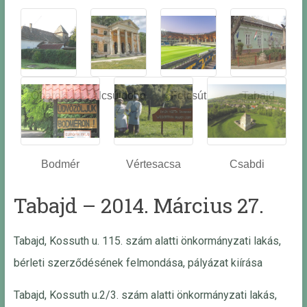
Óbarok
Alcsútdobo
Felcsút
Tabajd
z
Bodmér
Vértesacsa
Csabdi
Tabajd – 2014. Március 27.
Tabajd, Kossuth u. 115. szám alatti önkormányzati lakás,
bérleti szerződésének felmondása, pályázat kiírása
Tabajd, Kossuth u.2/3. szám alatti önkormányzati lakás,