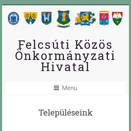
Skip
to
content
Felcsúti Közös
Önkormányzati
Hivatal
Menü
Településeink