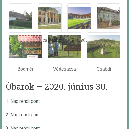
Óbarok
Alcsútdobo
Felcsút
Tabajd
z
Bodmér
Vértesacsa
Csabdi
Óbarok – 2020. június 30.
1. Napirendi pont
2. Napirendi pont
3. Napirendi pont