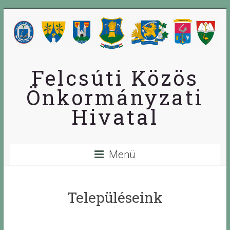
Skip
to
content
Felcsúti Közös
Önkormányzati
Hivatal
Menü
Településeink