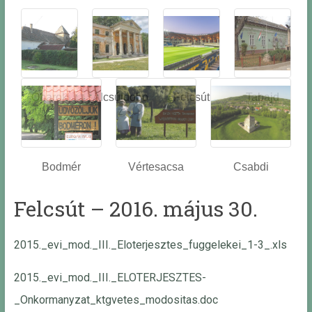
Óbarok
Alcsútdobo
Felcsút
Tabajd
z
Bodmér
Vértesacsa
Csabdi
Felcsút – 2016. május 30.
2015._evi_mod._III._Eloterjesztes_fuggelekei_1-3_.xls
2015._evi_mod._III._ELOTERJESZTES-
_Onkormanyzat_ktgvetes_modositas.doc