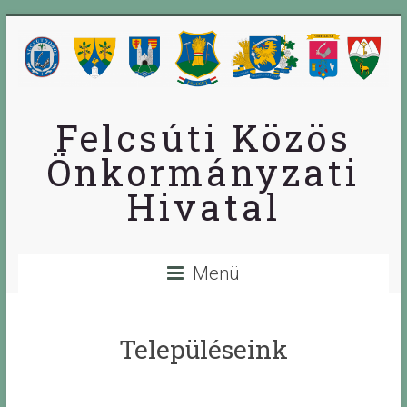
Skip
to
content
Felcsúti Közös
Önkormányzati
Hivatal
Menü
Településeink