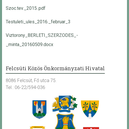
Szoc.tev._2015..pdf
Testuleti_ules_2016._februar_3
Viztorony_BERLETI_SZERZODES_-
_minta_20160509.docx
Felcsúti Közös Önkormányzati Hivatal
8086 Felcsút, Fő utca 75.
Tel.: 06-22/594-036