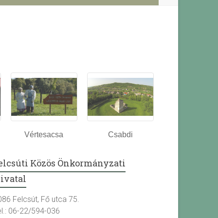
Vértesacsa
Csabdi
elcsúti Közös Önkormányzati
ivatal
086 Felcsút, Fő utca 75.
el.: 06-22/594-036