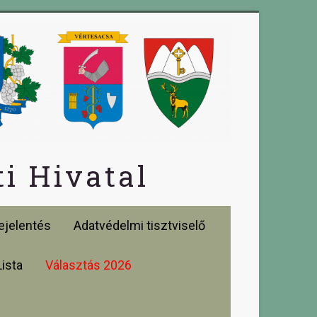
i Hivatal
jelentés
Adatvédelmi tisztviselő
Lista
Választás 2026