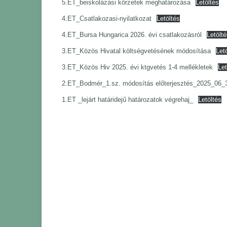
5.ET_beiskolázási körzetek meghatározása
Letöltés
4.ET_Csatlakozasi-nyilatkozat
Letöltés
4.ET_Bursa Hungarica 2026. évi csatlakozásról
Letölté
3.ET_Közös Hivatal költségvetésének módosítása
Let
3.ET_Közös Hiv 2025. évi ktgvetés 1-4 mellékletek
Let
2.ET_Bodmér_1.sz. módosítás előterjesztés_2025_06_
1.ET _lejárt határidejű határozatok végrehaj_
Letöltés