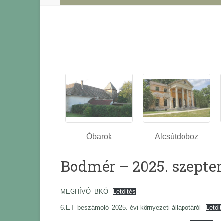
Óbarok
Alcsútdoboz
Bodmér – 2025. szepte
MEGHÍVÓ_BKÖ
Letöltés
6.ET_beszámoló_2025. évi környezeti állapotáról
Letöl