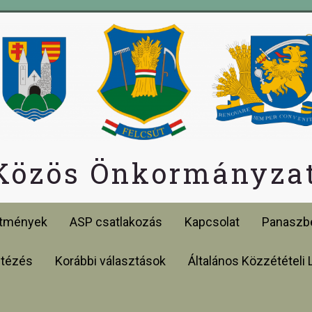
 Közös Önkormányzat
etmények
ASP csatlakozás
Kapcsolat
Panaszbe
ntézés
Korábbi választások
Általános Közzétételi 