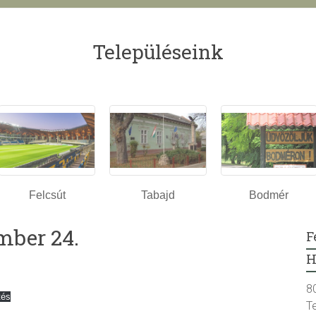
Településeink
Felcsút
Tabajd
Bodmér
mber 24.
F
H
8
tés
T