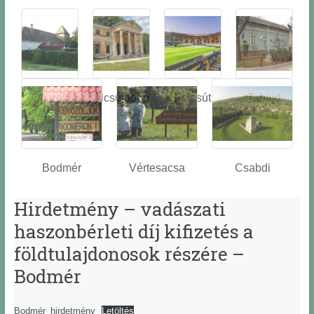
Óbarok
Alcsútdobo
Felcsút
Tabajd
z
Bodmér
Vértesacsa
Csabdi
Hirdetmény – vadászati
haszonbérleti díj kifizetés a
földtulajdonosok részére –
Bodmér
Bodmér_hirdetmény
Letöltés