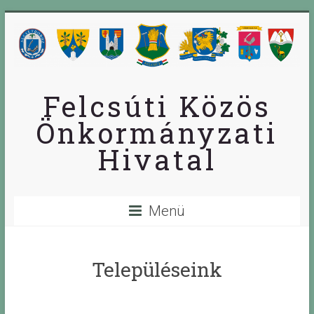
Skip
to
content
Felcsúti Közös
Önkormányzati
Hivatal
Menü
Településeink