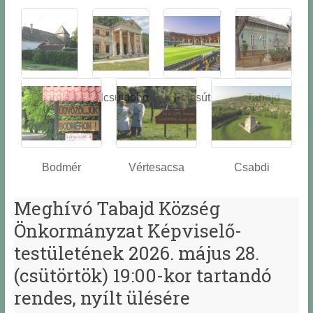
Óbarok
Alcsútdobo
Felcsút
Tabajd
z
Bodmér
Vértesacsa
Csabdi
Meghívó Tabajd Község
Önkormányzat Képviselő-
testületének 2026. május 28.
(csütörtök) 19:00-kor tartandó
rendes, nyílt ülésére