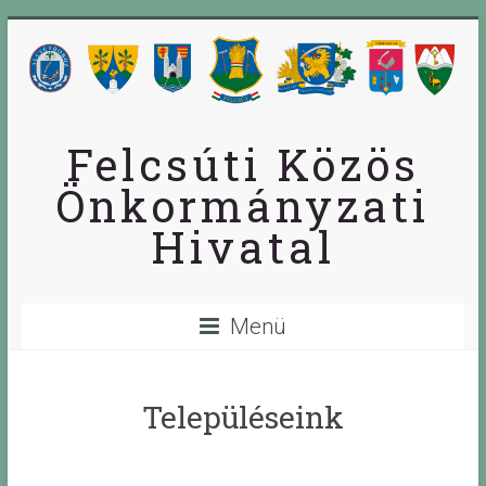
Skip
to
content
Felcsúti Közös
Önkormányzati
Hivatal
Menü
Településeink