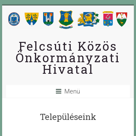
Skip
to
content
Felcsúti Közös
Önkormányzati
Hivatal
Menü
Településeink