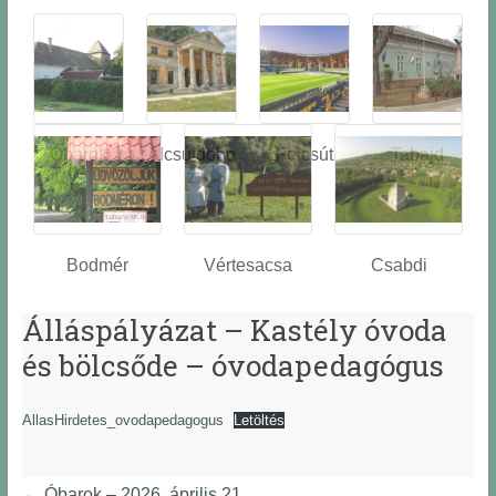
Óbarok
Alcsútdobo
Felcsút
Tabajd
z
Bodmér
Vértesacsa
Csabdi
Álláspályázat – Kastély óvoda
és bölcsőde – óvodapedagógus
AllasHirdetes_ovodapedagogus
Letöltés
←
Óbarok – 2026. április 21.