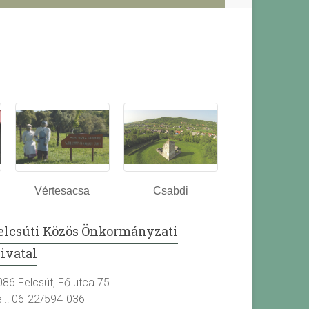
Vértesacsa
Csabdi
elcsúti Közös Önkormányzati
ivatal
086 Felcsút, Fő utca 75.
el.: 06-22/594-036