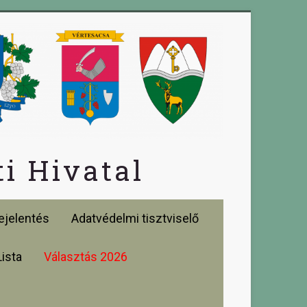
i Hivatal
jelentés
Adatvédelmi tisztviselő
Lista
Választás 2026