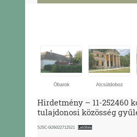
Óbarok
Alcsútdoboz
Hirdetmény – 11-252460 k
tulajdonosi közösség gyűl
S25C-0i26022712521
Letöltés