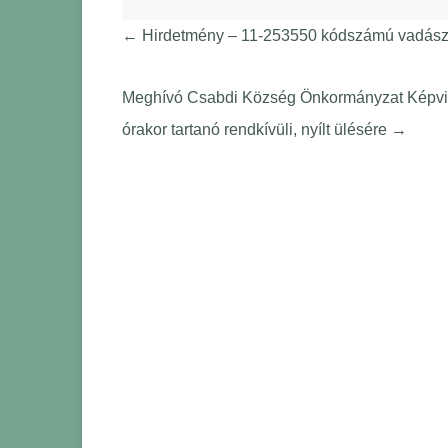
←
Hirdetmény – 11-253550 kódszámú vadászte
Meghívó Csabdi Község Önkormányzat Képvise
órakor tartanó rendkívüli, nyílt ülésére
→