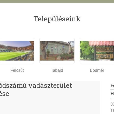
Településeink
Felcsút
Tabajd
Bodmér
ódszámú vadászterület
F
ése
H
8
T