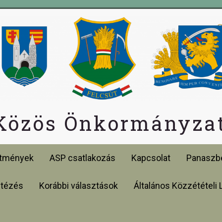
 Közös Önkormányzat
etmények
ASP csatlakozás
Kapcsolat
Panaszbe
ntézés
Korábbi választások
Általános Közzétételi 