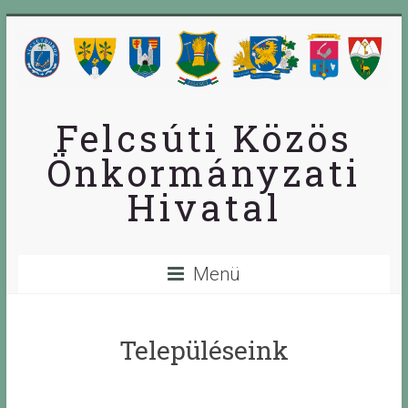
Skip
to
content
Felcsúti Közös
Önkormányzati
Hivatal
Menü
Településeink