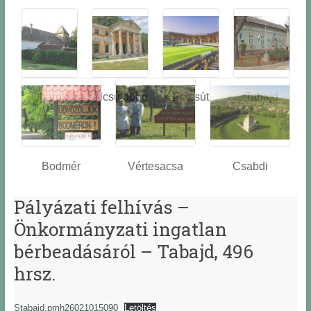
Óbarok
Alcsútdobo
Felcsút
Tabajd
z
Bodmér
Vértesacsa
Csabdi
Pályázati felhívás –
Önkormányzati ingatlan
bérbeadásáról – Tabajd, 496
hrsz.
Stabajd.pmh26021015090
Letöltés