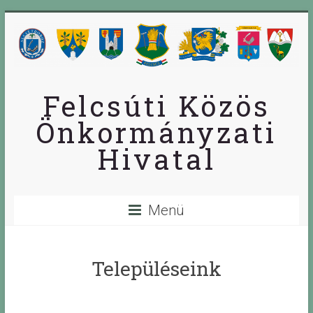
Skip
to
content
Felcsúti Közös
Önkormányzati
Hivatal
Menü
Településeink