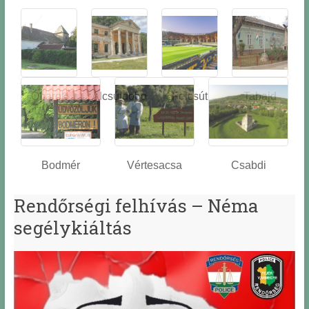
Óbarok
Alcsútdobo
Felcsút
Tabajd
z
Bodmér
Vértesacsa
Csabdi
Rendőrségi felhívás – Néma
segélykiáltás