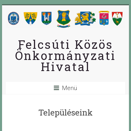
Skip
to
content
Felcsúti Közös
Önkormányzati
Hivatal
Menü
Településeink