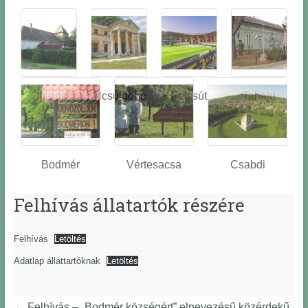
Óbarok
Alcsútdobo
Felcsút
Tabajd
z
Bodmér
Vértesacsa
Csabdi
Felhívás állatartók részére
Felhívás
Letöltés
Adatlap állattartóknak
Letöltés
←
Felhívás – „Bodmér községért” elnevezésű közérdekű