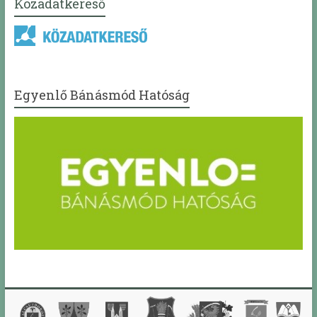
Közadatkereső
Egyenlő Bánásmód Hatóság