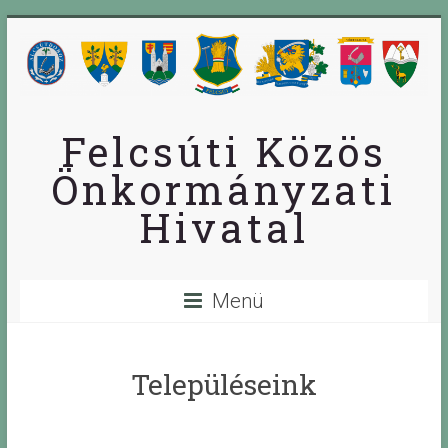
Skip
to
content
Felcsúti Közös
Önkormányzati
Hivatal
Menü
Településeink