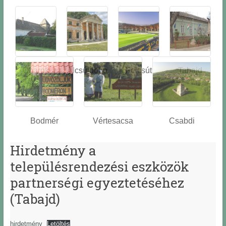
Óbarok
Alcsútdobo
Felcsút
Tabajd
z
Bodmér
Vértesacsa
Csabdi
Hirdetmény a
településrendezési eszközök
partnerségi egyeztetéséhez
(Tabajd)
hirdetmény
Letöltés