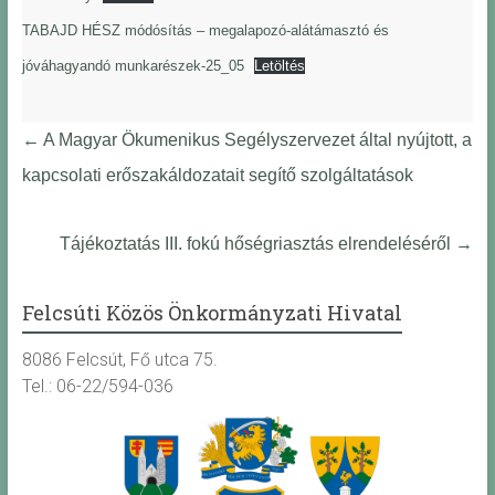
TABAJD HÉSZ módósítás – megalapozó-alátámasztó és
jóváhagyandó munkarészek-25_05
Letöltés
←
A Magyar Ökumenikus Segélyszervezet által nyújtott, a
kapcsolati erőszakáldozatait segítő szolgáltatások
Tájékoztatás III. fokú hőségriasztás elrendeléséről
→
Felcsúti Közös Önkormányzati Hivatal
8086 Felcsút, Fő utca 75.
Tel.: 06-22/594-036