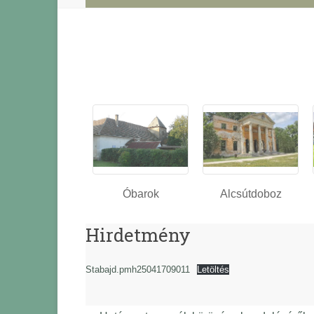
Óbarok
Alcsútdoboz
Hirdetmény
Stabajd.pmh25041709011
Letöltés