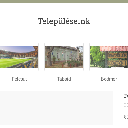
Településeink
Felcsút
Tabajd
Bodmér
F
H
8
T