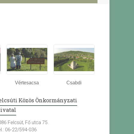
Vértesacsa
Csabdi
elcsúti Közös Önkormányzati
ivatal
086 Felcsút, Fő utca 75.
el.: 06-22/594-036