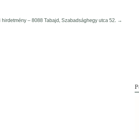
si hirdetmény – 8088 Tabajd, Szabadsághegy utca 52.
→
P