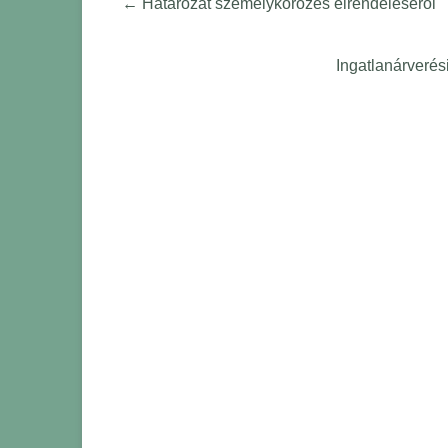
←
Határozat személykörözés elrendeléséről
Ingatlanárveré