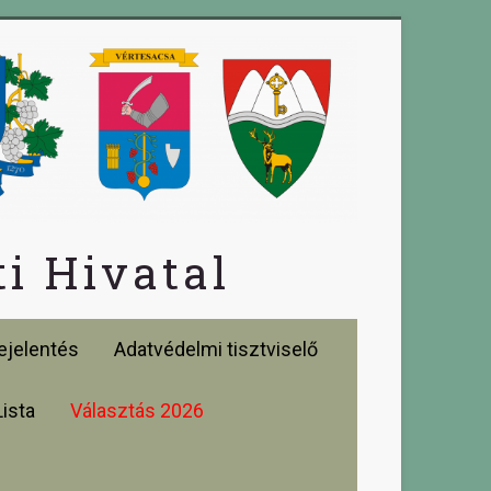
i Hivatal
jelentés
Adatvédelmi tisztviselő
Lista
Választás 2026