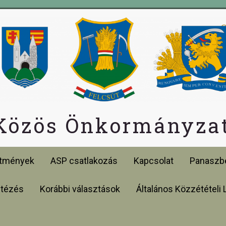
 Közös Önkormányzat
etmények
ASP csatlakozás
Kapcsolat
Panaszbe
ntézés
Korábbi választások
Általános Közzétételi 