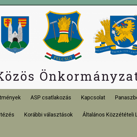
 Közös Önkormányzat
etmények
ASP csatlakozás
Kapcsolat
Panaszbe
ntézés
Korábbi választások
Általános Közzétételi 