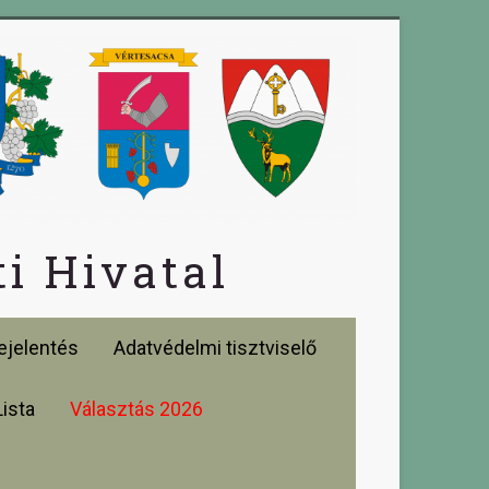
i Hivatal
jelentés
Adatvédelmi tisztviselő
Lista
Választás 2026