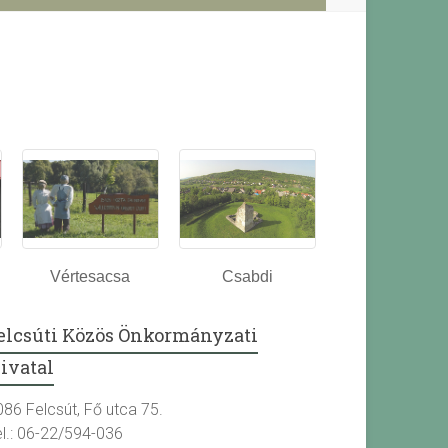
Vértesacsa
Csabdi
elcsúti Közös Önkormányzati
ivatal
086 Felcsút, Fő utca 75.
el.: 06-22/594-036