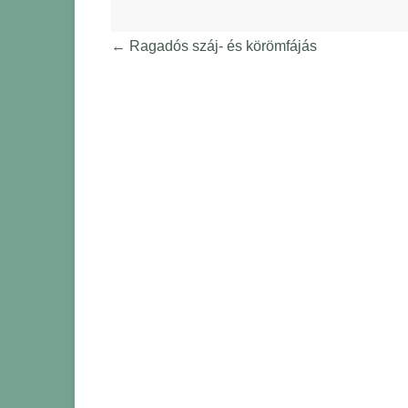
←
Ragadós száj- és körömfájás