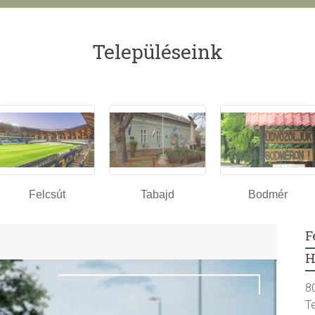
Településeink
Felcsút
Tabajd
Bodmér
F
H
8
T