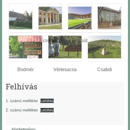
Óbarok
Alcsútdobo
Felcsút
Tabajd
z
Bodmér
Vértesacsa
Csabdi
Felhívás
1. számú melléklet
Letöltés
2. számú melléklet
Letöltés
←
Hirdetmény