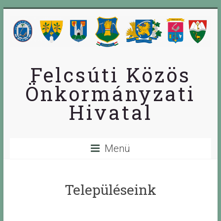
Skip
to
content
Felcsúti Közös
Önkormányzati
Hivatal
Menü
Településeink