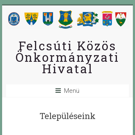
Skip
to
content
Felcsúti Közös
Önkormányzati
Hivatal
Menü
Településeink