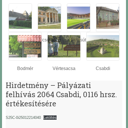
Óbarok
Alcsútdobo
Felcsút
Tabajd
z
Bodmér
Vértesacsa
Csabdi
Hirdetmény – Pályázati
felhívás 2064 Csabdi, 0116 hrsz.
értékesítésére
S25C-0i25012214040
Letöltés