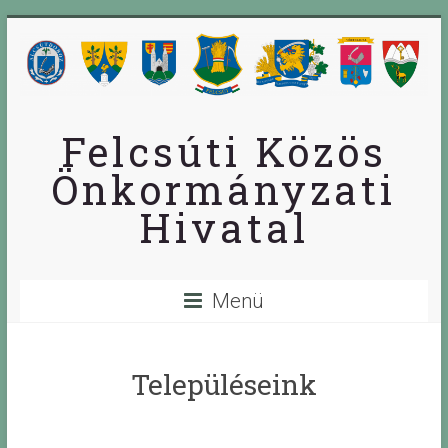
Skip
to
content
Felcsúti Közös
Önkormányzati
Hivatal
Menü
Településeink