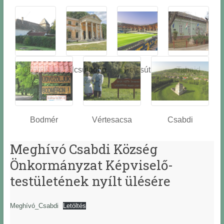
Óbarok
Alcsútdobo
Felcsút
Tabajd
z
Bodmér
Vértesacsa
Csabdi
Meghívó Csabdi Község
Önkormányzat Képviselő-
testületének nyílt ülésére
Meghívó_Csabdi
Letöltés