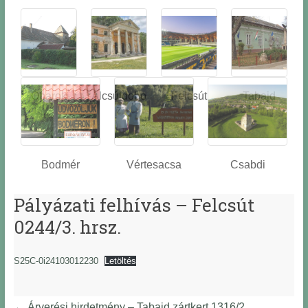
Óbarok
Alcsútdobo
Felcsút
Tabajd
z
Bodmér
Vértesacsa
Csabdi
Pályázati felhívás – Felcsút
0244/3. hrsz.
S25C-0i24103012230
Letöltés
←
Árverési hirdetmény – Tabajd zártkert 1316/2.