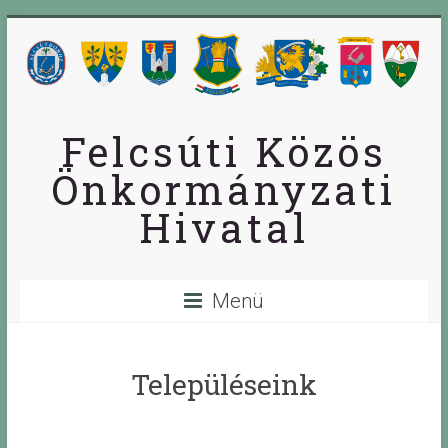
Skip
to
content
Felcsúti Közös
Önkormányzati
Hivatal
Menü
Településeink