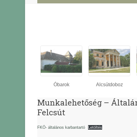
Óbarok
Alcsútdoboz
Munkalehetőség – Általá
Felcsút
FKÖ- általános karbantartó
Letöltés