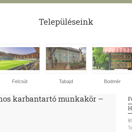
Településeink
Felcsút
Tabajd
Bodmér
nos karbantartó munkakör –
F
H
8
T