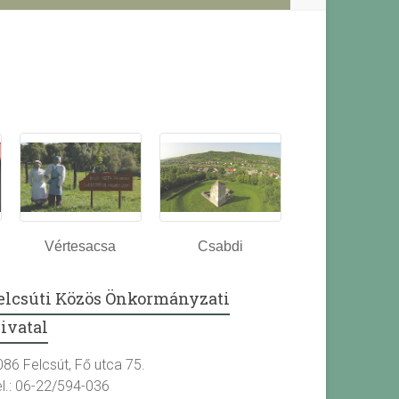
Vértesacsa
Csabdi
elcsúti Közös Önkormányzati
ivatal
086 Felcsút, Fő utca 75.
el.: 06-22/594-036