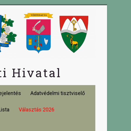
i Hivatal
jelentés
Adatvédelmi tisztviselő
Lista
Választás 2026