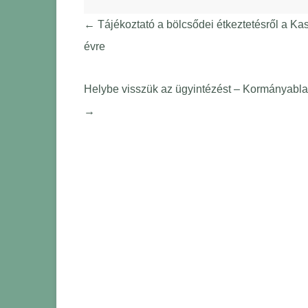
←
Tájékoztató a bölcsődei étkeztetésről a K
évre
Helybe visszük az ügyintézést – Kormányablak
→