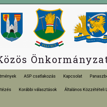
 Közös Önkormányzat
etmények
ASP csatlakozás
Kapcsolat
Panaszbe
ntézés
Korábbi választások
Általános Közzétételi 