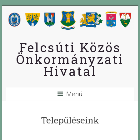
Skip
to
content
Felcsúti Közös
Önkormányzati
Hivatal
Menü
Településeink