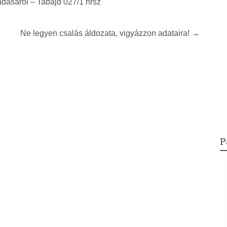
adásáról – Tabajd 027/1 hrsz
Ne legyen csalás áldozata, vigyázzon adataira!
→
P