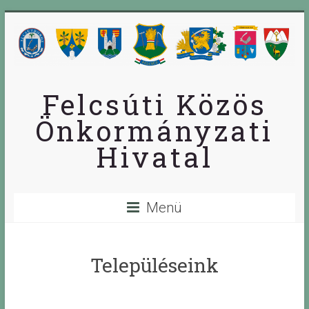
Skip
to
content
Felcsúti Közös
Önkormányzati
Hivatal
Menü
Településeink