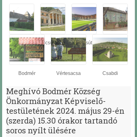
Óbarok
Alcsútdobo
Felcsút
Tabajd
z
Bodmér
Vértesacsa
Csabdi
Meghívó Bodmér Község
Önkormányzat Képviselő-
testületének 2024. május 29-én
(szerda) 15.30 órakor tartandó
soros nyílt ülésére