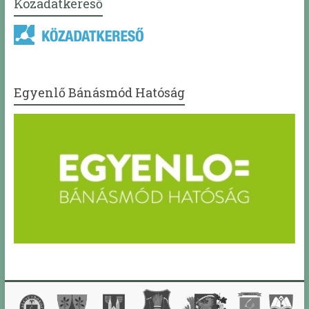
Közadatkereső
Egyenlő Bánásmód Hatóság