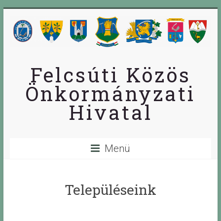
Skip
to
content
Felcsúti Közös
Önkormányzati
Hivatal
Menü
Településeink