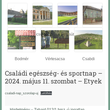
Óbarok
Alcsútdobo
Felcsút
Tabajd
z
Bodmér
Vértesacsa
Csabdi
Családi egészség- és sportnap –
2024. május 11. szombat – Etyek
csaladi-nap_szorolap-uj
Letöltés
←
Hirdetmény – Tabajd 012/1 hrsz.-ú ingatlan