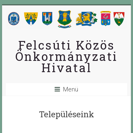
Skip
to
content
Felcsúti Közös
Önkormányzati
Hivatal
Menü
Településeink