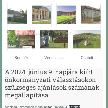
Óbarok
Alcsútdobo
Felcsút
Tabajd
z
Bodmér
Vértesacsa
Csabdi
A 2024. június 9. napjára kiírt
önkormányzati választásokon
szükséges ajánlások számának
megállapítása
Ajanlasok-szamanak-megallapitas-20240404
Letöltés