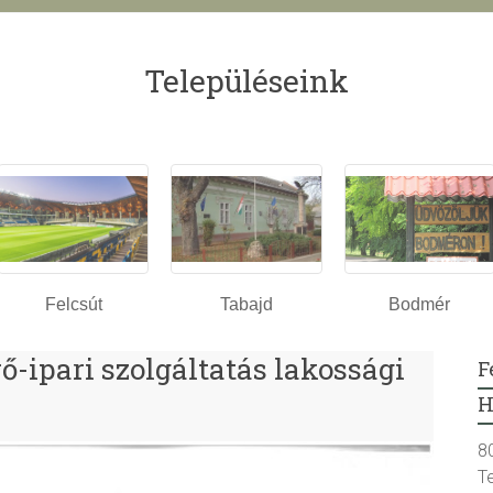
Településeink
Felcsút
Tabajd
Bodmér
-ipari szolgáltatás lakossági
F
H
8
T