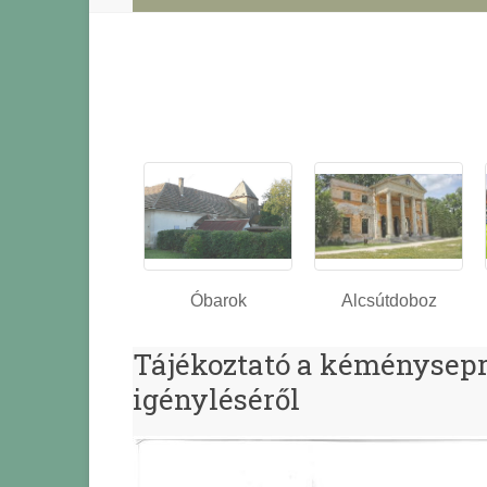
Óbarok
Alcsútdoboz
Tájékoztató a kéményseprő
igényléséről