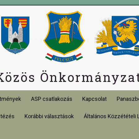
 Közös Önkormányzat
etmények
ASP csatlakozás
Kapcsolat
Panaszbe
ntézés
Korábbi választások
Általános Közzétételi 