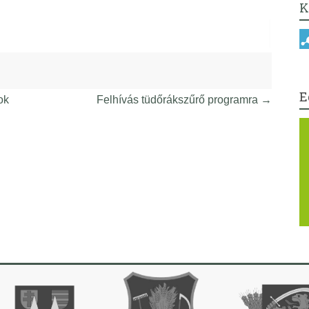
K
E
ok
Felhívás tüdőrákszűrő programra
→