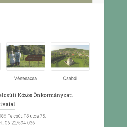
Vértesacsa
Csabdi
elcsúti Közös Önkormányzati
ivatal
086 Felcsút, Fő utca 75.
el.: 06-22/594-036