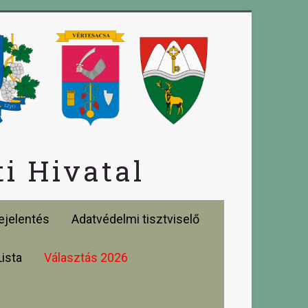
i Hivatal
jelentés
Adatvédelmi tisztviselő
Lista
Választás 2026