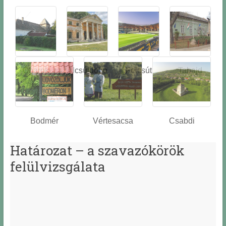
Óbarok
Alcsútdobo
Felcsút
Tabajd
z
Bodmér
Vértesacsa
Csabdi
Határozat – a szavazókörök
felülvizsgálata