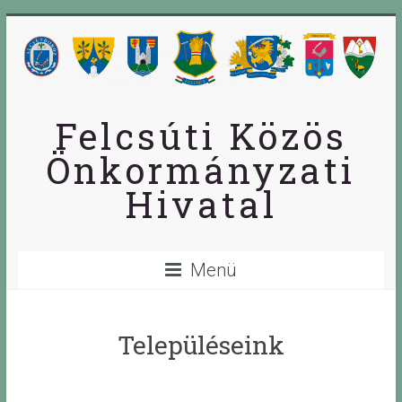
Skip
to
content
Felcsúti Közös
Önkormányzati
Hivatal
Menü
Településeink