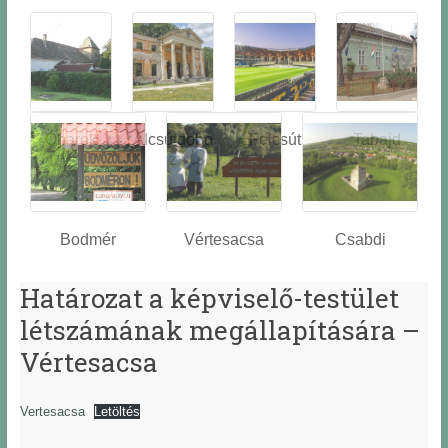
Óbarok
Alcsútdobo
Felcsút
Tabajd
z
Bodmér
Vértesacsa
Csabdi
Határozat a képviselő-testület
létszámának megállapítására –
Vértesacsa
Vertesacsa
Letöltés