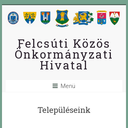
Skip
to
content
Felcsúti Közös
Önkormányzati
Hivatal
Menü
Településeink