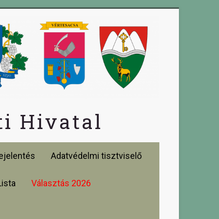
i Hivatal
jelentés
Adatvédelmi tisztviselő
Lista
Választás 2026