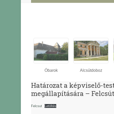
Óbarok
Alcsútdoboz
Határozat a képviselő-te
megállapítására – Felcsú
Felcsut
Letöltés