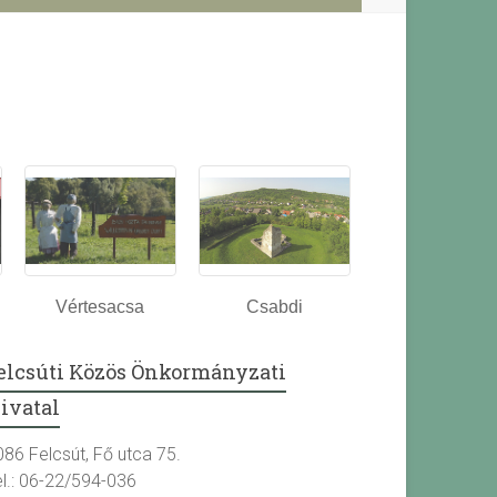
Vértesacsa
Csabdi
elcsúti Közös Önkormányzati
ivatal
086 Felcsút, Fő utca 75.
el.: 06-22/594-036