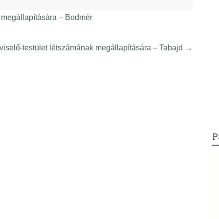
k megállapítására – Bodmér
viselő-testület létszámának megállapítására – Tabajd
→
P