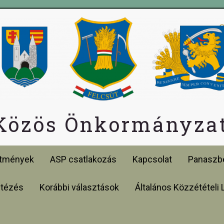
 Közös Önkormányzat
etmények
ASP csatlakozás
Kapcsolat
Panaszbe
ntézés
Korábbi választások
Általános Közzétételi 