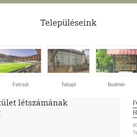
Településeink
Felcsút
Tabajd
Bodmér
stület létszámának
F
t
H
8
T