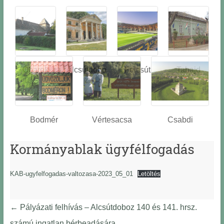
Óbarok
Alcsútdobo
Felcsút
Tabajd
z
Bodmér
Vértesacsa
Csabdi
Kormányablak ügyfélfogadás
KAB-ugyfelfogadas-valtozasa-2023_05_01
Letöltés
←
Pályázati felhívás – Alcsútdoboz 140 és 141. hrsz.
számú ingatlan bérbeadására