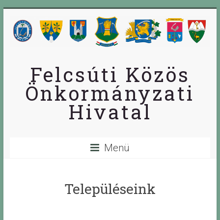
Skip
to
content
Felcsúti Közös
Önkormányzati
Hivatal
Menü
Településeink