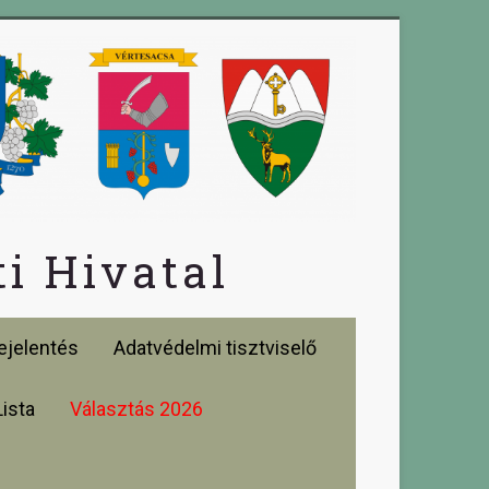
i Hivatal
jelentés
Adatvédelmi tisztviselő
Lista
Választás 2026