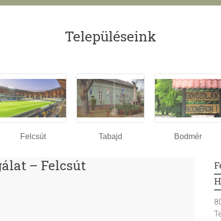
Településeink
Felcsút
Tabajd
Bodmér
lat – Felcsút
F
H
8
T