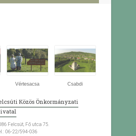
Vértesacsa
Csabdi
elcsúti Közös Önkormányzati
ivatal
086 Felcsút, Fő utca 75.
el.: 06-22/594-036