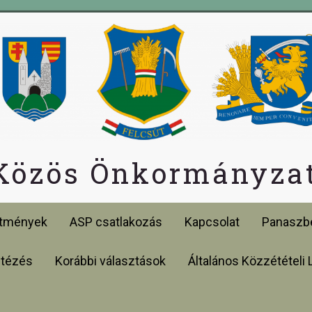
 Közös Önkormányzat
etmények
ASP csatlakozás
Kapcsolat
Panaszbe
ntézés
Korábbi választások
Általános Közzétételi 