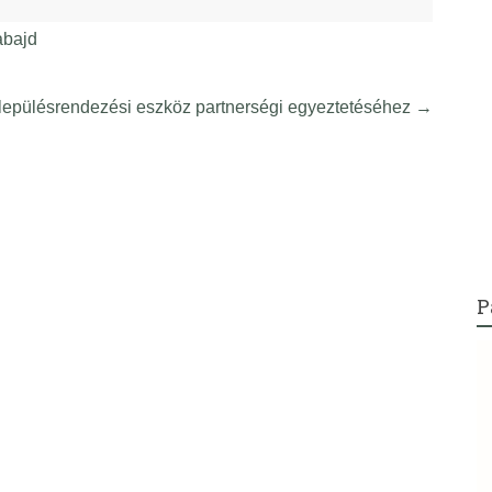
abajd
lepülésrendezési eszköz partnerségi egyeztetéséhez
→
P