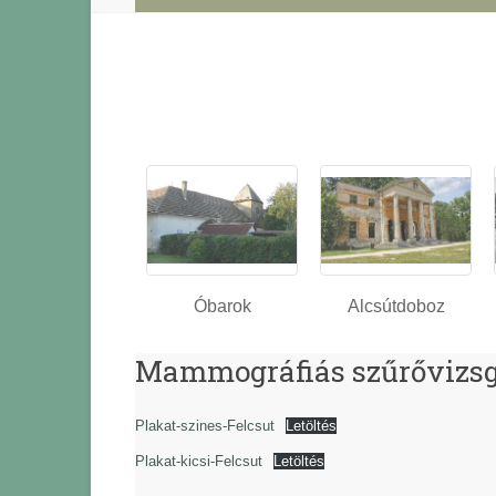
Óbarok
Alcsútdoboz
Mammográfiás szűrővizsgá
Plakat-szines-Felcsut
Letöltés
Plakat-kicsi-Felcsut
Letöltés