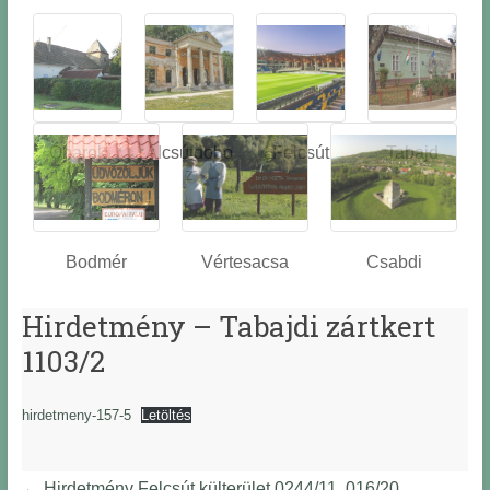
Óbarok
Alcsútdobo
Felcsút
Tabajd
z
Bodmér
Vértesacsa
Csabdi
Hirdetmény – Tabajdi zártkert
1103/2
hirdetmeny-157-5
Letöltés
←
Hirdetmény Felcsút külterület 0244/11, 016/20