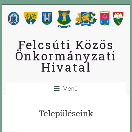
Skip
to
content
Felcsúti Közös
Önkormányzati
Hivatal
Menü
Településeink