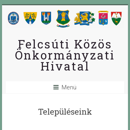
Skip
to
content
Felcsúti Közös
Önkormányzati
Hivatal
Menü
Településeink