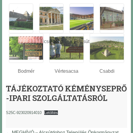
Óbarok
Alcsútdobo
Felcsút
Tabajd
z
Bodmér
Vértesacsa
Csabdi
TÁJÉKOZTATÓ KÉMÉNYSEPRŐ
-IPARI SZOLGÁLTATÁSRÓL
S25C-923020914010
Letöltés
←
MEGHÍVÓ – Alcsútdoboz Település Önkormányzat