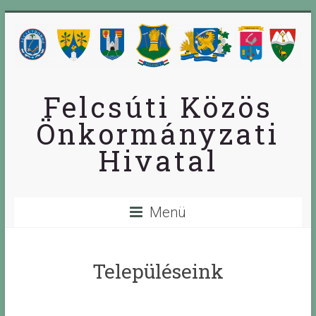
Skip
to
content
Felcsúti Közös
Önkormányzati
Hivatal
Menü
Településeink