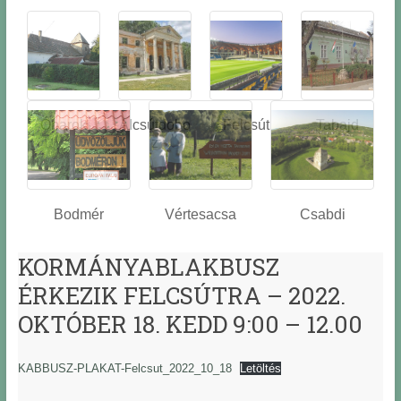
Óbarok
Alcsútdobo
Felcsút
Tabajd
z
Bodmér
Vértesacsa
Csabdi
KORMÁNYABLAKBUSZ
ÉRKEZIK FELCSÚTRA – 2022.
OKTÓBER 18. KEDD 9:00 – 12.00
KABBUSZ-PLAKAT-Felcsut_2022_10_18
Letöltés