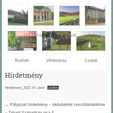
Óbarok
Alcsútdobo
Felcsút
Tabajd
z
Bodmér
Vértesacsa
Csabdi
Hirdetmény
Hirdetmeny_2022.-III.-utem
Letöltés
←
Pályázati hirdetmény – lakásbérleti szerződéskötésre
– Tabajd Szabadság utca 4.