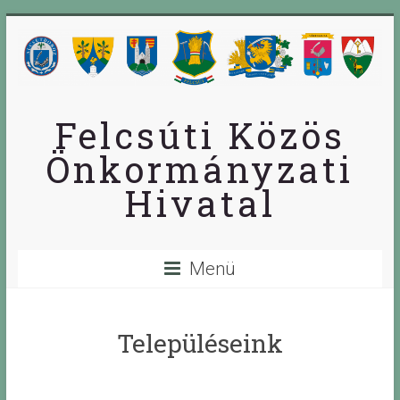
Skip
to
content
Felcsúti Közös
Önkormányzati
Hivatal
Menü
Településeink