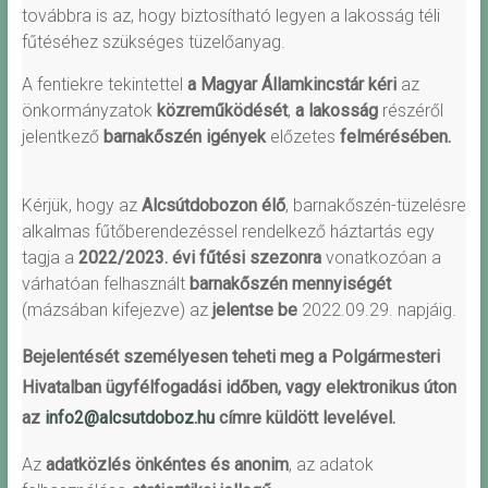
továbbra is az, hogy biztosítható legyen a lakosság téli
fűtéséhez szükséges tüzelőanyag.
A fentiekre tekintettel
a Magyar Államkincstár kéri
az
önkormányzatok
közreműködését
,
a lakosság
részéről
jelentkező
barnakőszén igények
előzetes
felmérésében.
Kérjük, hogy az
Alcsútdobozon
élő
, barnakőszén-tüzelésre
alkalmas fűtőberendezéssel rendelkező háztartás egy
tagja a
2022/2023. évi fűtési szezonra
vonatkozóan a
várhatóan felhasznált
barnakőszén mennyiségét
(mázsában kifejezve) az
jelentse be
2022.09.29. napjáig.
Bejelentését személyesen teheti meg a Polgármesteri
Hivatalban ügyfélfogadási időben, vagy elektronikus úton
az
info2@alcsutdoboz.hu
címre küldött levelével.
Az
adatközlés önkéntes és anonim
, az adatok