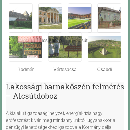
Óbarok
Alcsútdobo
Felcsút
Tabajd
z
Bodmér
Vértesacsa
Csabdi
Lakossági barnakőszén felmérés
– Alcsútdoboz
A kialakult gazdasági helyzet, energiakrízis nagy
erőfeszítést kíván meg mindannyiunktól, ugyanakkor a
pénzügyi lehetőségekhez igazodva a Kormány célja