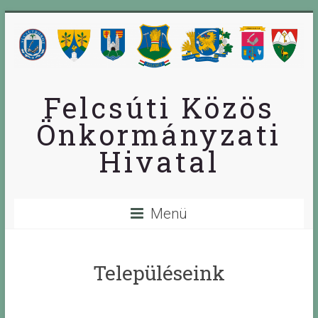
Skip
to
content
Felcsúti Közös
Önkormányzati
Hivatal
Menü
Településeink