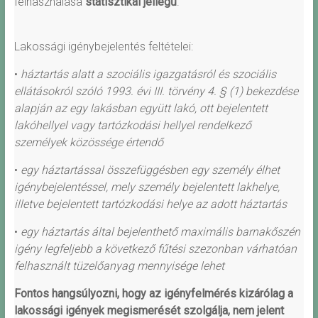
felhasználása
statisztikai jellegű
.
Lakossági igénybejelentés feltételei:
•
háztartás alatt a szociális igazgatásról és szociális
ellátásokról szóló 1993. évi III. törvény 4. § (1) bekezdése
alapján az egy lakásban együtt lakó, ott bejelentett
lakóhellyel vagy tartózkodási hellyel rendelkező
személyek közössége értendő
•
egy háztartással összefüggésben egy személy élhet
igénybejelentéssel, mely személy bejelentett lakhelye,
illetve bejelentett tartózkodási helye az adott háztartás
•
egy háztartás által bejelenthető maximális barnakőszén
igény legfeljebb a következő fűtési szezonban várhatóan
felhasznált tüzelőanyag mennyisége lehet
Fontos hangsúlyozni, hogy az igényfelmérés kizárólag a
lakossági igények megismerését szolgálja, nem jelent