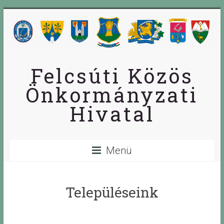
Skip
to
content
Felcsúti Közös
Önkormányzati
Hivatal
Menü
Településeink