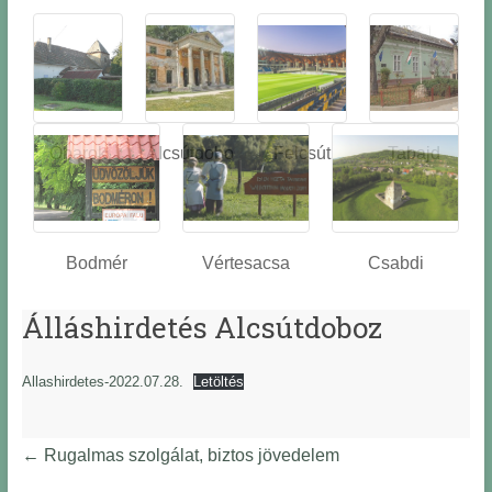
Óbarok
Alcsútdobo
Felcsút
Tabajd
z
Bodmér
Vértesacsa
Csabdi
Álláshirdetés Alcsútdoboz
Allashirdetes-2022.07.28.
Letöltés
←
Rugalmas szolgálat, biztos jövedelem