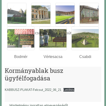
Óbarok
Alcsútdobo
Felcsút
Tabajd
z
Bodmér
Vértesacsa
Csabdi
Kormányablak busz
ügyfélfogadása
KABBUSZ-PLAKAT-Felcsut_2022_06_21
Letöltés
←
Hirdetmény ingatlan elnevezéséről