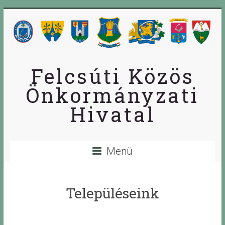
Skip
to
content
Felcsúti Közös
Önkormányzati
Hivatal
Menü
Településeink