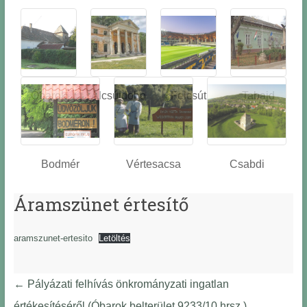
Óbarok
Alcsútdobo
Felcsút
Tabajd
z
Bodmér
Vértesacsa
Csabdi
Áramszünet értesítő
aramszunet-ertesito
Letöltés
←
Pályázati felhívás önkrományzati ingatlan
értékesítéséről (Óbarok belterület 9233/10 hrsz.)