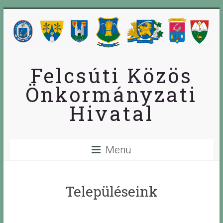
Skip
to
content
Felcsúti Közös
Önkormányzati
Hivatal
Menü
Településeink