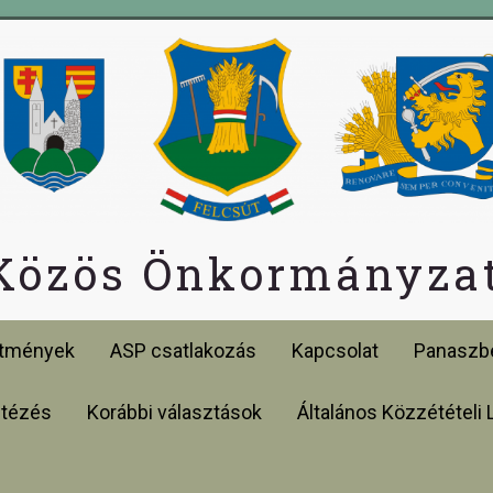
 Közös Önkormányzat
etmények
ASP csatlakozás
Kapcsolat
Panaszbe
ntézés
Korábbi választások
Általános Közzétételi 