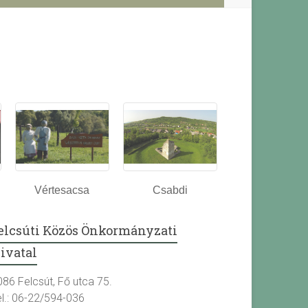
Vértesacsa
Csabdi
elcsúti Közös Önkormányzati
ivatal
086 Felcsút, Fő utca 75.
el.: 06-22/594-036