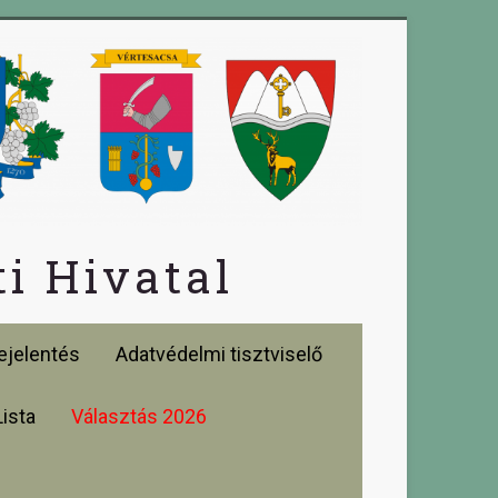
i Hivatal
jelentés
Adatvédelmi tisztviselő
Lista
Választás 2026