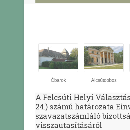
Óbarok
Alcsútdoboz
A Felcsúti Helyi Választási
24.) számú határozata Ein
szavazatszámláló bizotts
visszautasításáról