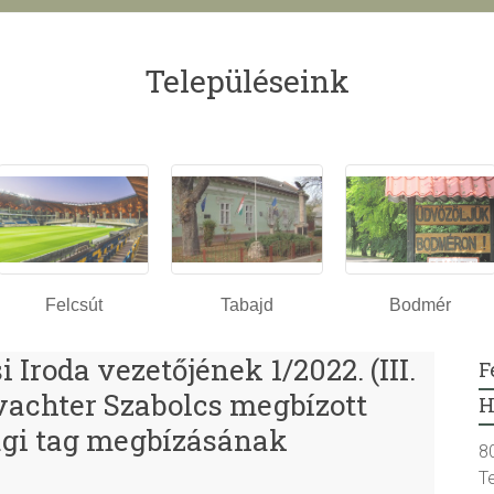
Településeink
Felcsút
Tabajd
Bodmér
 Iroda vezetőjének 1/2022. (III.
F
vachter Szabolcs megbízott
H
ági tag megbízásának
8
T