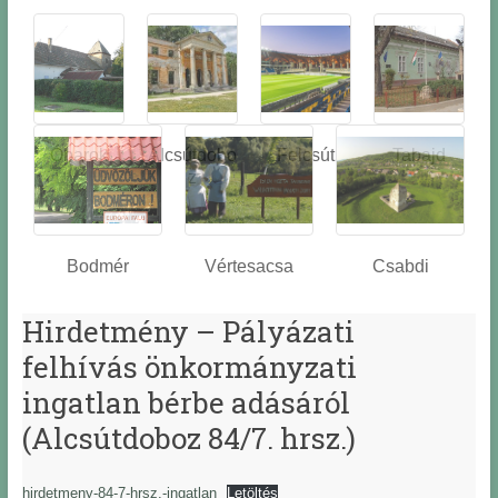
Óbarok
Alcsútdobo
Felcsút
Tabajd
z
Bodmér
Vértesacsa
Csabdi
Hirdetmény – Pályázati
felhívás önkormányzati
ingatlan bérbe adásáról
(Alcsútdoboz 84/7. hrsz.)
hirdetmeny-84-7-hrsz.-ingatlan
Letöltés