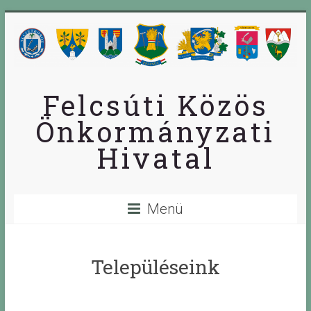
Skip
to
content
Felcsúti Közös
Önkormányzati
Hivatal
Menü
Településeink