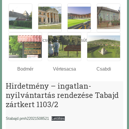
Óbarok
Alcsútdobo
Felcsút
Tabajd
z
Bodmér
Vértesacsa
Csabdi
Hirdetmény – ingatlan-
nyilvántartás rendezése Tabajd
zártkert 1103/2
Stabajd.pmh22021508521
Letöltés