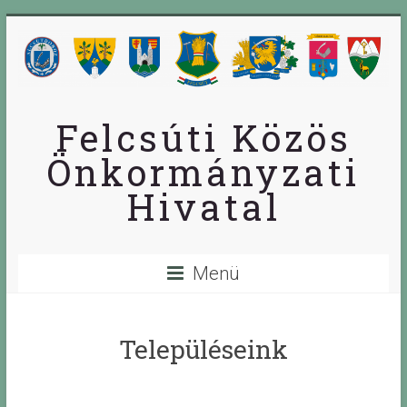
Skip
to
content
Felcsúti Közös
Önkormányzati
Hivatal
Menü
Településeink