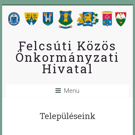
Skip
to
content
Felcsúti Közös
Önkormányzati
Hivatal
Menü
Településeink