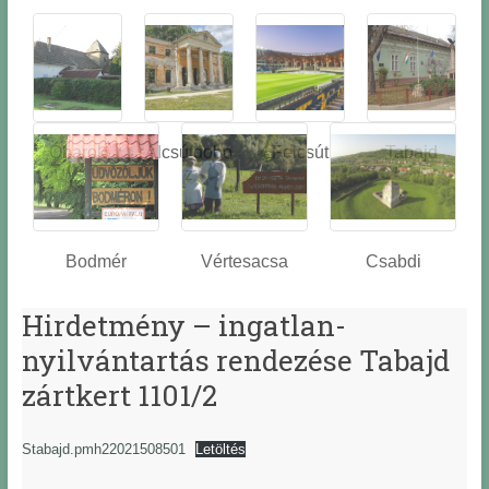
Óbarok
Alcsútdobo
Felcsút
Tabajd
z
Bodmér
Vértesacsa
Csabdi
Hirdetmény – ingatlan-
nyilvántartás rendezése Tabajd
zártkert 1101/2
Stabajd.pmh22021508501
Letöltés