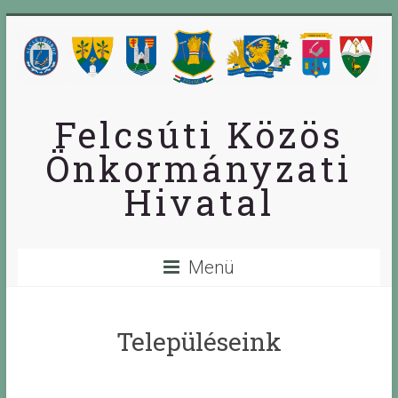
Skip
to
content
Felcsúti Közös
Önkormányzati
Hivatal
Menü
Településeink