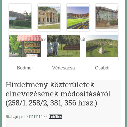
Óbarok
Alcsútdobo
Felcsút
Tabajd
z
Bodmér
Vértesacsa
Csabdi
Hirdetmény közterületek
elnevezésének módosításáról
(258/1, 258/2, 381, 356 hrsz.)
Stabajd.pmh21111111490
Letöltés