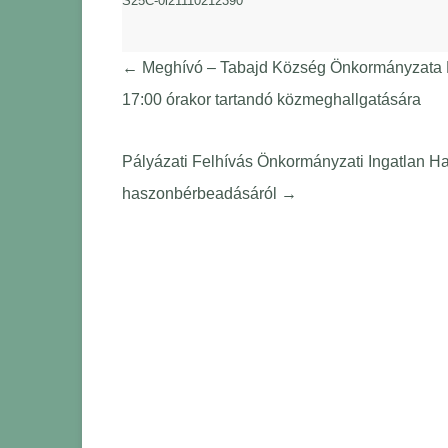
S25C-0i21110212390
←
Meghívó – Tabajd Község Önkormányzata Ké
17:00 órakor tartandó közmeghallgatására
Pályázati Felhívás Önkormányzati Ingatlan H
haszonbérbeadásáról
→