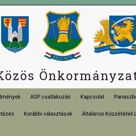
 Közös Önkormányzat
etmények
ASP csatlakozás
Kapcsolat
Panaszbe
ntézés
Korábbi választások
Általános Közzétételi 