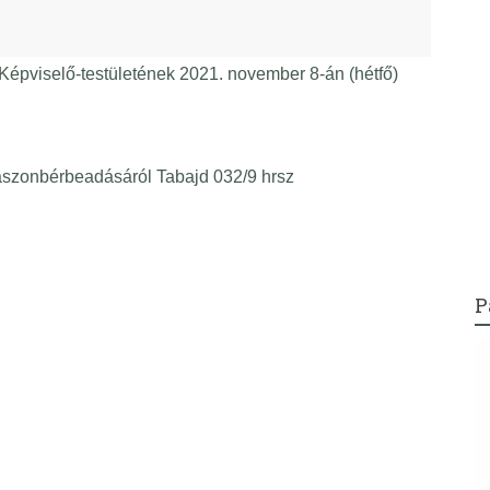
pviselő-testületének 2021. november 8-án (hétfő)
aszonbérbeadásáról Tabajd 032/9 hrsz
P