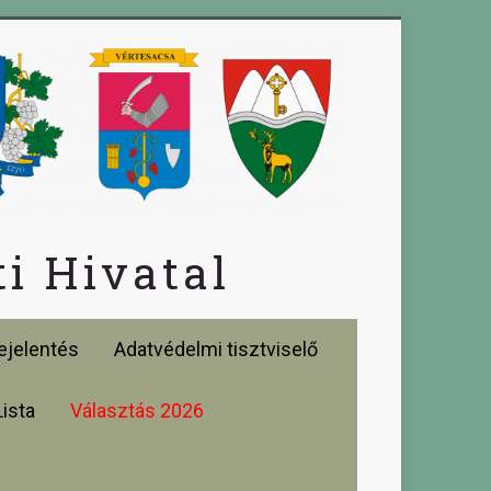
i Hivatal
jelentés
Adatvédelmi tisztviselő
Lista
Választás 2026