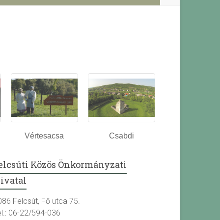
Vértesacsa
Csabdi
elcsúti Közös Önkormányzati
ivatal
086 Felcsút, Fő utca 75.
el.: 06-22/594-036