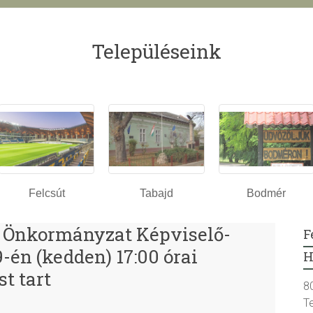
Településeink
Felcsút
Tabajd
Bodmér
 Önkormányzat Képviselő-
F
-én (kedden) 17:00 órai
H
t tart
8
T