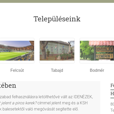
Településeink
Felcsút
Tabajd
Bodmér
kében
F
H
abad felhasználásra letölthetővé vált az IDENÉZEK,
 jelent a piros kerek?
címmel jelent meg és a KSH
8
ek balesetektől való megóvását segítette elő.
T