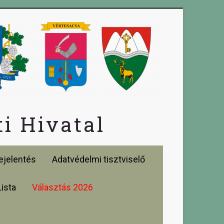
i Hivatal
jelentés
Adatvédelmi tisztviselő
Lista
Választás 2026