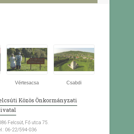
Vértesacsa
Csabdi
elcsúti Közös Önkormányzati
ivatal
086 Felcsút, Fő utca 75.
el.: 06-22/594-036