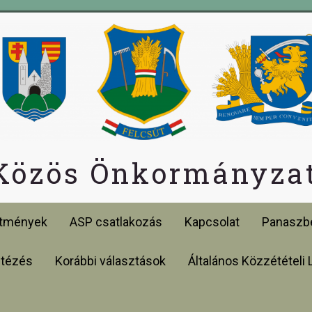
 Közös Önkormányzat
etmények
ASP csatlakozás
Kapcsolat
Panaszbe
ntézés
Korábbi választások
Általános Közzétételi 