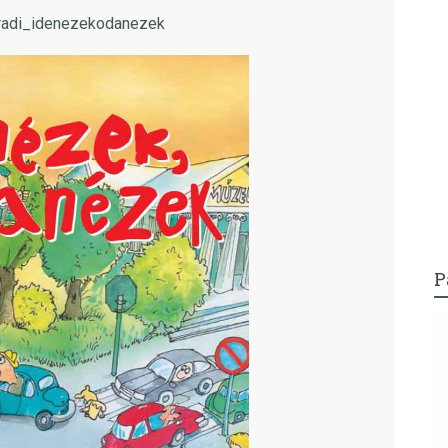
ogradi_idenezekodanezek
P