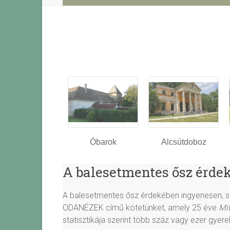
Óbarok
Alcsútdoboz
A balesetmentes ősz érde
A balesetmentes ősz érdekében ingyenesen, sz
ODANÉZEK című kötetünket, amely 25 éve
Mit
statisztikája szerint több száz vagy ezer gyer