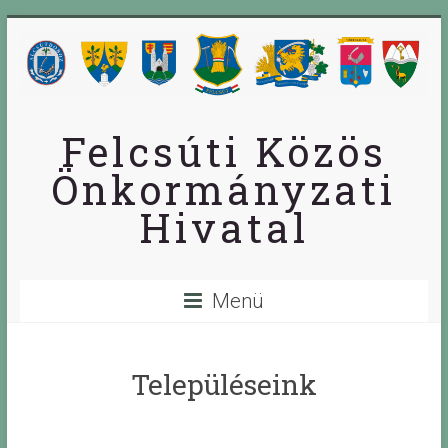
Skip
to
content
Felcsúti Közös
Önkormányzati
Hivatal
Menü
Településeink