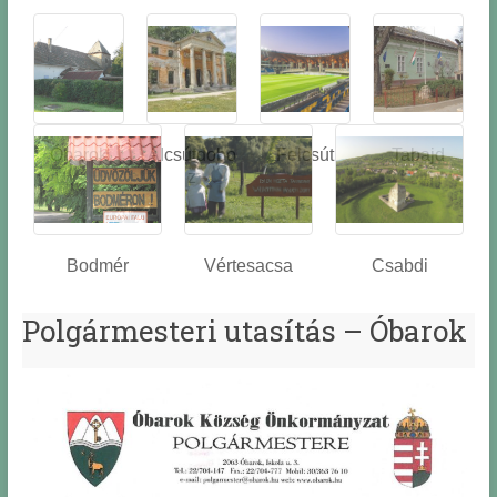
Óbarok
Alcsútdobo
Felcsút
Tabajd
z
Bodmér
Vértesacsa
Csabdi
Polgármesteri utasítás – Óbarok