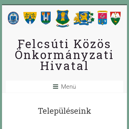
Skip
to
content
Felcsúti Közös
Önkormányzati
Hivatal
Menü
Településeink