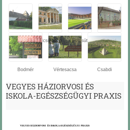
Óbarok
Alcsútdobo
Felcsút
Tabajd
z
Bodmér
Vértesacsa
Csabdi
VEGYES HÁZIORVOSI ÉS
ISKOLA-EGÉSZSÉGÜGYI PRAXIS