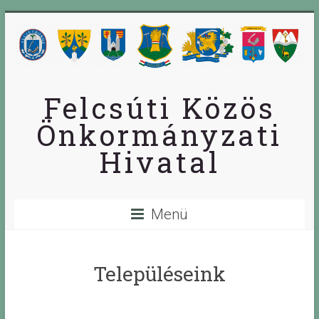
Skip
to
content
Felcsúti Közös
Önkormányzati
Hivatal
Menü
Településeink