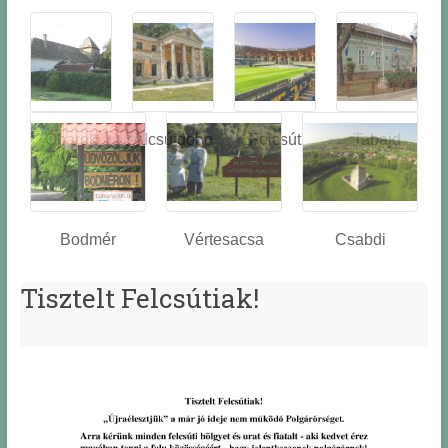
Óbarok
Alcsútdobo
Felcsút
Tabajd
z
Bodmér
Vértesacsa
Csabdi
Tisztelt Felcsútiak!