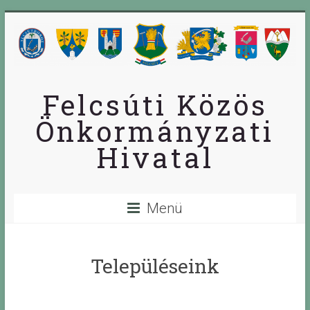
Skip
to
content
Felcsúti Közös
Önkormányzati
Hivatal
Menü
Településeink