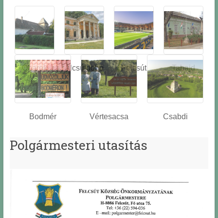
Óbarok
Alcsútdobo
Felcsút
Tabajd
z
Bodmér
Vértesacsa
Csabdi
Polgármesteri utasítás